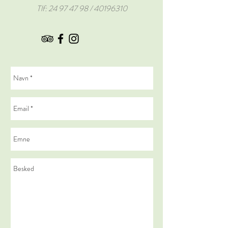
Tlf:
24 97 47 98
/
40196310