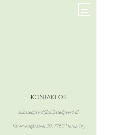
KONTAKT OS
skibstedgaard@skibstedgaard.dk
Kammersgårdsvej 30, 7760 Hurup Thy