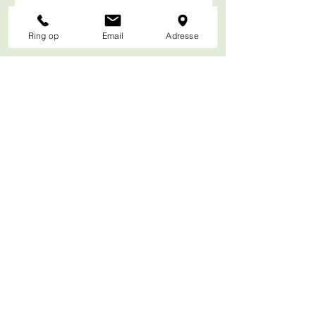
Send
Ring op
Email
Adresse
© 2019 Skibstedgaard