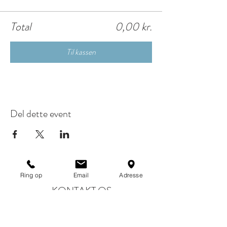
Total
0,00 kr.
Til kassen
Del dette event
Ring op
Email
Adresse
KONTAKT OS
skibstedgaard@skibstedgaard.dk