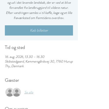
og ud i det levende landskab, der er ved at blive
forvandlet fra landbrugsjord til vildere natur.
Efter vandringen samles vi til kaffe, kage og et lille
frøværksted om fremtidens overdrev.
Køb billetter
Tid og sted
16. aug. 2026, 13.30 – 16.30
Skibstedgaard, Kammersgårdsvej 30, 7760 Hurup
Thy, Danmark
Gæster
Se alle
Om eventet