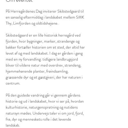
På Herregårdenes Dag inviterer Skibstedgaard til 
en sanselig eftermiddag i landskabet mellem SMK 
Thy, Limfjorden og oldtidshøjene.
Skibstedgaard er en lille historisk herregård ved 
fjorden, hvor bygninger, marker, strandenge og 
bakker fortæller historien om et sted, der altid har 
levet af og med landskabet. I dag er gården i gang 
med en ny forvandling: tidligere landbrugsjord 
bliver til vildere natur med overdrev, strandeng, 
hjemmehørende planter, frøindsamling, 
græssende dyr og et gæstgiveri, der har naturen i 
centrum.
På den guidede vandring går vi gennem gårdens 
historie og ud i landskabet, hvor vi ser på, hvordan 
kulturhistorie, naturgenopretning og nutidens 
natursyn mødes. Undervejs taler vi om jord, fjord, 
frø, dyr og menneskets rolle i det levende 
landskab.