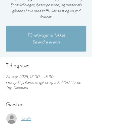
fjordskråninger, fylder poserne, og runder af i
gårdens have med kaffe, lidt sødt og en god
frøsnak.
Tilmeldingen er lukket
Se andre events
Tid og sted
24. aug. 2025, 13.00 – 15.30
Hurup Thy, Kammersgårdsvej 30, 7760 Hurup
Thy, Danmark
Gæster
Se alle