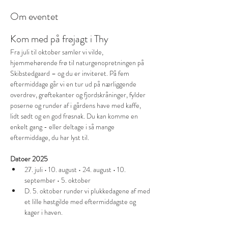
Om eventet
Kom med på frøjagt i Thy
Fra juli til oktober samler vi vilde, 
hjemmehørende frø til natur­genopretningen på 
Skibstedgaard – og du er inviteret. På fem 
eftermiddage går vi en tur ud på nærliggende 
overdrev, grøftekanter og fjordskråninger, fylder 
poserne og runder af i gårdens have med kaffe, 
lidt sødt og en god frøsnak. Du kan komme en 
enkelt gang - eller deltage i så mange 
eftermiddage, du har lyst til.
Datoer 2025
27. juli • 10. august • 24. august • 10. 
september • 5. oktober 
D. 5. oktober runder vi plukkedagene af med 
et lille høstgilde med eftermiddagste og 
kager i haven.