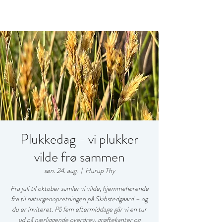
Plukkedag - vi plukker
vilde frø sammen
søn. 24. aug.
  |  
Hurup Thy
Fra juli til oktober samler vi vilde, hjemmehørende
frø til natur­genopretningen på Skibstedgaard – og
du er inviteret. På fem eftermiddage går vi en tur
ud på nærliggende overdrev, grøftekanter og