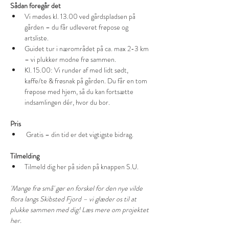
Sådan foregår det
Vi mødes kl. 13.00 ved gårdspladsen på 
gården – du får udleveret frøpose og 
artsliste.
Guidet tur i nærområdet på ca. max 2-3 km 
– vi plukker modne frø sammen.
Kl. 15.00: Vi runder af med lidt sødt, 
kaffe/te & frøsnak på gården. Du får en tom 
frøpose med hjem, så du kan fortsætte 
indsamlingen dér, hvor du bor.
Pris
 Gratis – din tid er det vigtigste bidrag.
Tilmelding
Tilmeld dig her på siden på knappen S.U.
'Mange frø små' gør en forskel for den nye vilde 
flora langs Skibsted Fjord – vi glæder os til at 
plukke sammen med dig! Læs mere om projektet 
her. 