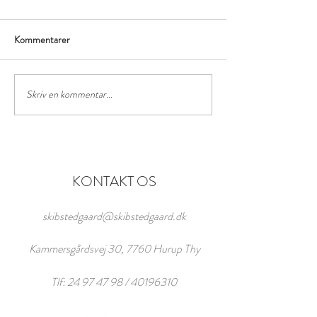
Kommentarer
Skriv en kommentar...
KONTAKT OS
skibstedgaard@skibstedgaard.dk
Kammersgårdsvej 30, 7760 Hurup Thy
Tlf:
24 97 47 98
/
40196310