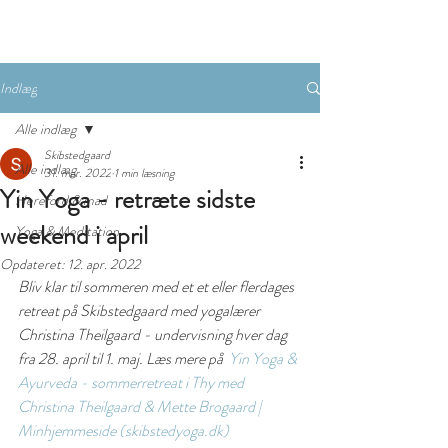
Indlæg
Alle indlæg
Skibstedgaard
Alle indlæg
31. mar. 2022
1 min læsning
Yin Yoga - retræte sidste
Hereford & mad
weekend i april
Yoga & Meditation
Opdateret:
12. apr. 2022
Bliv klar til sommeren med et et eller flerdages 
retreat på Skibstedgaard med yogalærer 
Christina Theilgaard - undervisning hver dag 
fra 28. april til 1. maj. Læs mere på  
Yin Yoga & 
Ayurveda - sommerretreat i Thy med 
Christina Theilgaard & Mette Brogaard | 
Minhjemmeside (skibstedyoga.dk)